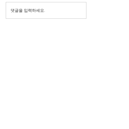
His Table On the
바하밥집 여름산책 모금
댓글을 입력하세요.