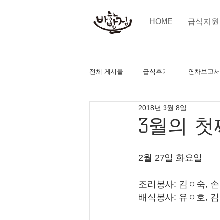
HOME
급식지원
전체 게시물
급식후기
연차보고서
2018년 3월 8일
3월의 첫
2월 27일 화요일
조리봉사: 김ㅇ숙, 
배식봉사: 유ㅇ호, 김