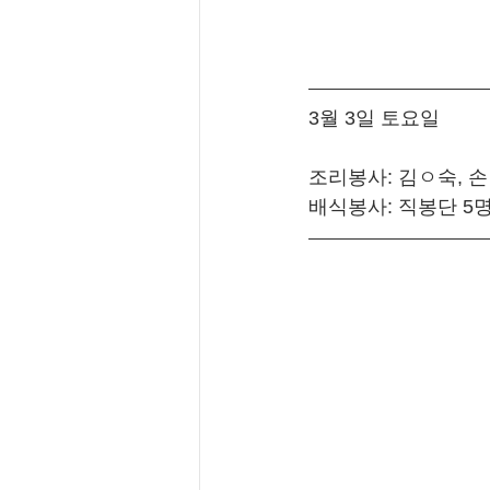
3월 3일 토요일
조리봉사: 김ㅇ숙, 손
배식봉사: 직봉단 5명