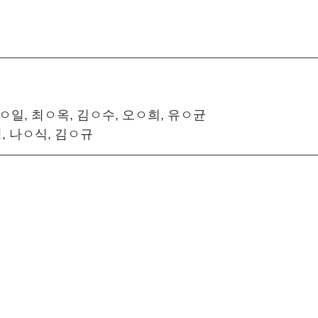
ㅇ일, 최ㅇ옥, 김ㅇ수, 오ㅇ희, 유ㅇ균
, 나ㅇ식, 김ㅇ규