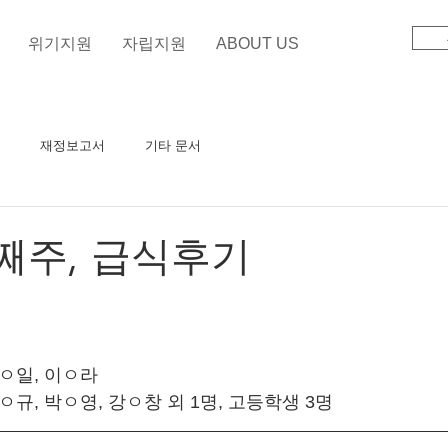
위기지원
자립지원
ABOUT US
재정보고서
기타 문서
째주, 급식후기
손ㅇ일, 이ㅇ라
ㅇ규, 박ㅇ영, 강ㅇ창 외 1명, 고등학생 3명