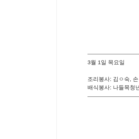
3월 1일 목요일
조리봉사: 김ㅇ숙, 
배식봉사: 나들목청년부