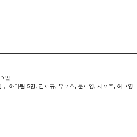
손ㅇ일
 하마팀 5명, 김ㅇ규, 유ㅇ호, 문ㅇ영, 서ㅇ주, 허ㅇ영