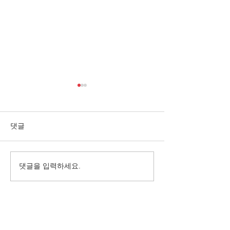
댓글
댓글을 입력하세요.
10월, 가을이 깊어진 바하
억수같이 퍼붓는
밥집
서 밥을 나누다