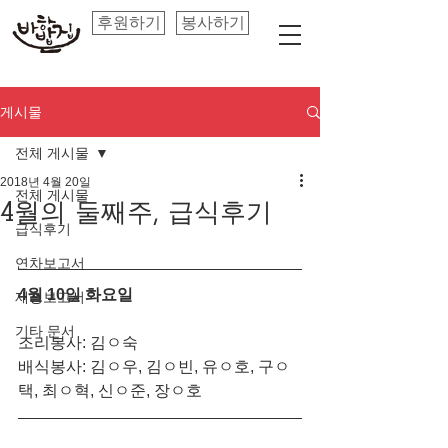
후원하기
봉사하기
게시물
전체 게시물
2018년 4월 20일
전체 게시물
4월의 둘째주, 급식후기
급식후기
연차보고서
4월 10일 화요일
재정보고서
기타 문서
조리봉사: 김ㅇ숙
배식봉사: 김ㅇ우, 김ㅇ빈, 유ㅇ호, 구ㅇ
택, 최ㅇ혁, 신ㅇ준, 장ㅇ호