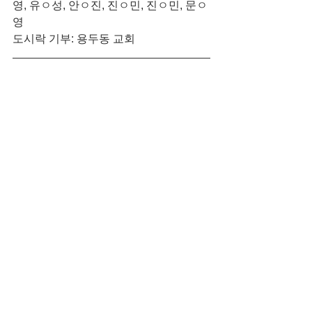
영, 유ㅇ성, 안ㅇ진, 진ㅇ민, 진ㅇ민, 문ㅇ
영
도시락 기부: 용두동 교회