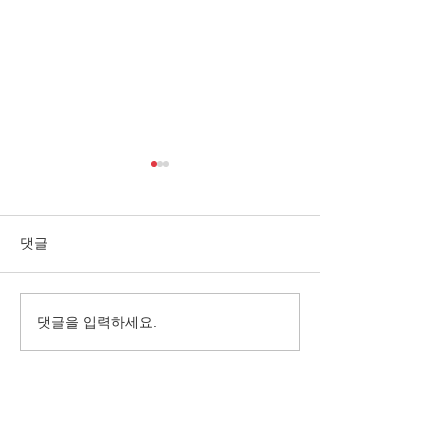
댓글
댓글을 입력하세요.
10월, 가을이 깊어진 바하
억수같이 퍼붓는
밥집
서 밥을 나누다