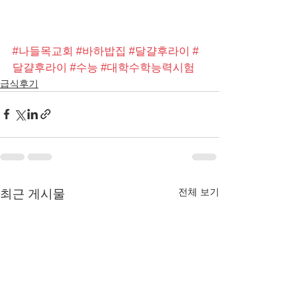
#나들목교회
#바하밥집
#달걀후라이
#
달걀후라이
#수능
#대학수학능력시험
급식후기
전체 보기
최근 게시물