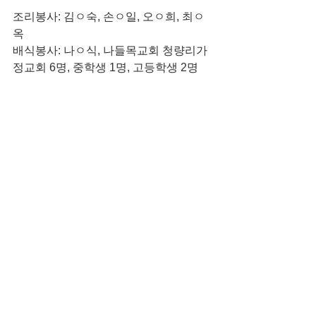
조리봉사: 김ㅇ숙, 손ㅇ일, 오ㅇ희, 최ㅇ
옥
배식봉사: 나ㅇ식, 나들목교회 청량리가
정교회 6명, 중학생 1명, 고등학생 2명