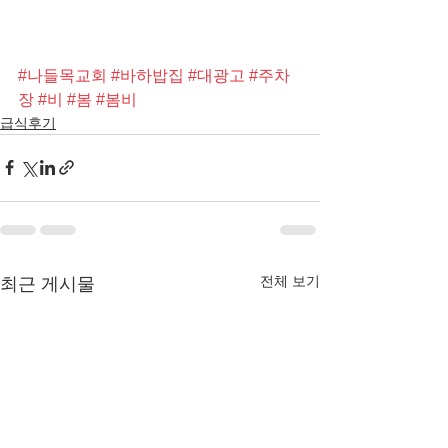
#나들목교회
#바하밥집
#대광고
#주차
장
#비
#봄
#봄비
급식후기
전체 보기
최근 게시물