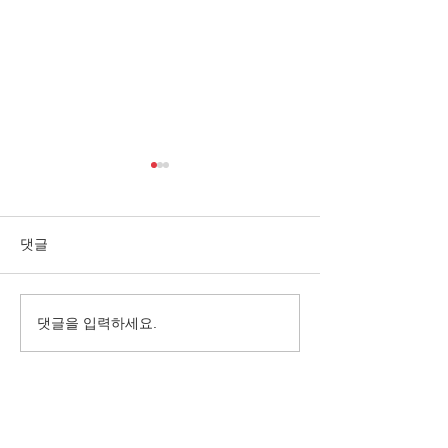
댓글
댓글을 입력하세요.
10월, 가을이 깊어진 바하
억수같이 퍼붓는
밥집
서 밥을 나누다