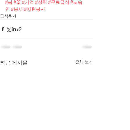
#봄
#꽃
#기억
#상처
#무료급식
#노숙
인
#봉사
#자원봉사
급식후기
전체 보기
최근 게시물