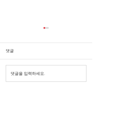
댓글
댓글을 입력하세요.
10월, 가을이 깊어진 바하
억수같이 퍼붓는
밥집
서 밥을 나누다