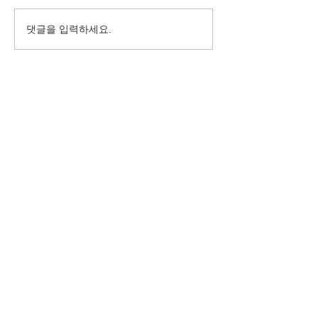
댓글을 입력하세요.
10월, 가을이 깊어진 바하
억수같이 퍼붓는
밥집
서 밥을 나누다