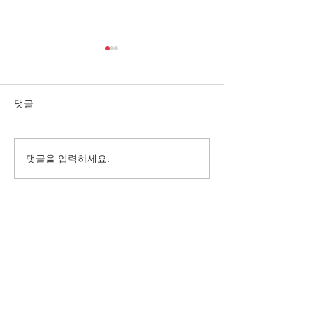
댓글
댓글을 입력하세요.
10월, 가을이 깊어진 바하
억수같이 퍼붓는
밥집
서 밥을 나누다