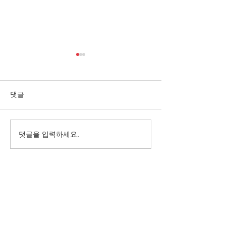
댓글
댓글을 입력하세요.
10월, 가을이 깊어진 바하
억수같이 퍼붓는
밥집
서 밥을 나누다